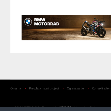
O nama
Pretplata i stari brojevi
Oglašavanje
Kontaktirajte 
(c) 2016 MOTO PULS - Powered by
VIRO ITS
- Information Technology and