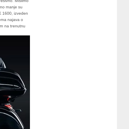
presivno. Mislimo
itno manje su
 K 1600, izveden
ema najava o
rom na trenutnu