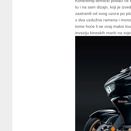
Konkretniji tehnički podaci će 
tu i na sam dizajn, koji je iz
zastranili od svog uzora po pi
s dva uzdužna ramena i monoa
tome hoće li se ovaj maksi tour
invaziju kineskih marki na svje