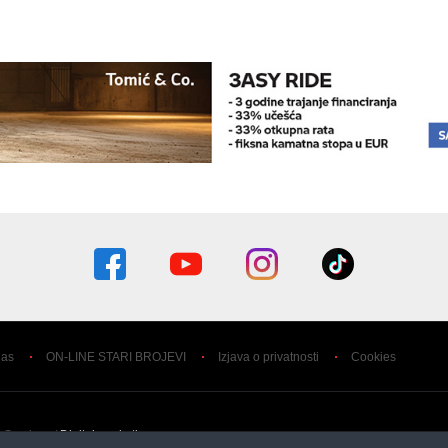
nas
ON-LINE STARI BROJEVI
Izjava o privatnosti
Cookies
 Services /
Digital marketing agency