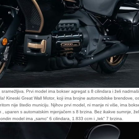
sramežljiva. Prvi model ima bokser agregat s 8 cilindara i želi nadmaši
a! Kineski Great Wall Motor, koji ima brojne automobilske brendove, o
ritom nije štedio municiju. Njihov prvi model, ni manje ni više, ima boks
ccm , uparen s automatskim mjenjačem s 8 brzina. Bez ikakve sumnje, želj
ondin model ima „samo“ 6 cilindara, 1.833 ccm i „tek“ 7 brzina.