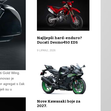
Najljepši hard-enduro?
Ducati Desmo450 EDS
9 LIPANJ, 2026
ti Gold Wing.
snovao je
er agregat s čak
eli su u
Nove Kawasaki boje za
2027.