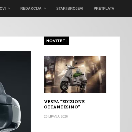
OVI
REDAKCIJA
STARI BROJEVI
PRETPLATA
NOVITETI
VESPA “EDIZIONE
OTTANTESIMO”
26 LIPANJ, 2026