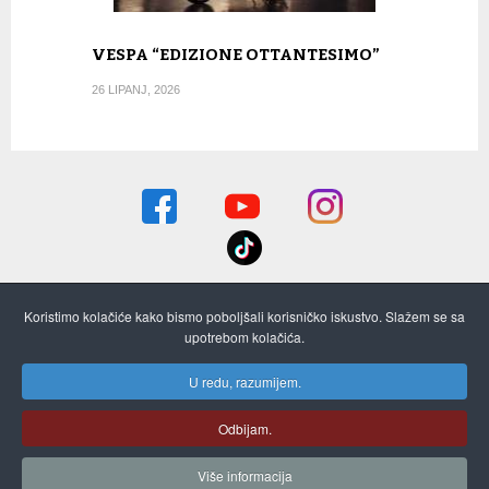
VESPA “EDIZIONE OTTANTESIMO”
26 LIPANJ, 2026
Koristimo kolačiće kako bismo poboljšali korisničko iskustvo. Slažem se sa
O nama
Pretplata i stari brojevi
Oglašavanje
upotrebom kolačića.
Kontaktirajte nas
ON-LINE STARI BROJEVI
Izjava o privatnosti
U redu, razumijem.
Cookies
Odbijam.
(c) 2016 MOTO PULS - Powered by
VIRO ITS
- Information Technology and
Više informacija
Services /
Digital marketing agency