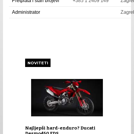
Pretplata i stari brojevi
+385 1 2409 149
Zagre
Administrator
Zagre
NOVITETI
Najljepši hard-enduro? Ducati
Desmo450 EDS