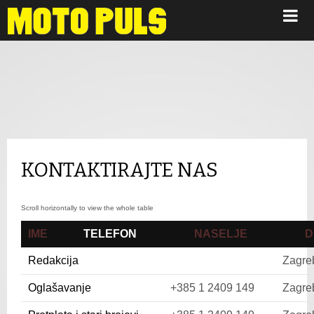
Kontaktirajte nas
KONTAKTIRAJTE NAS
IME
TELEFON
NASELJE
D
Redakcija
Zagre
Oglašavanje
+385 1 2409 149
Zagre